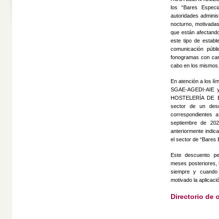
los “Bares Especi
autoridades administ
nocturno, motivadas
que están afectando 
este tipo de establ
comunicación públ
fonogramas con cará
cabo en los mismos
En atención a los lí
SGAE-AGEDI-AIE
HOSTELERÍA DE ES
sector de un desc
correspondientes 
septiembre de 202
anteriormente indic
el sector de “Bares 
Este descuento pe
meses posteriores, 
siempre y cuando 
motivado la aplicaci
Directorio de 