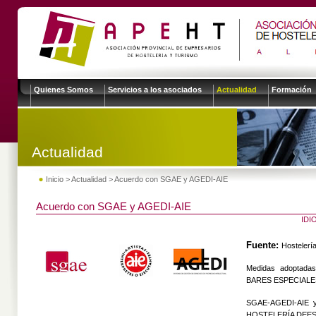
Quienes Somos
Servicios a los asociados
Actualidad
Formación
Actualidad
Inicio
>
Actualidad
> Acuerdo con SGAE y AGEDI-AIE
Acuerdo con SGAE y AGEDI-AIE
ID
Fuente:
Hostelerí
Medidas adoptada
BARES ESPECIALE
SGAE-AGEDI-AIE
HOSTELERÍA DEESPAÑ